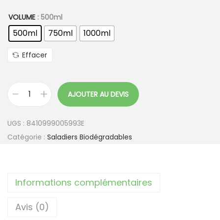
VOLUME
: 500ml
500ml
750ml
1000ml
Effacer
AJOUTER AU DEVIS
q
u
UGS :
8410999005993E
a
Catégorie :
Saladiers Biodégradables
n
t
i
Informations complémentaires
t
é
Avis (0)
d