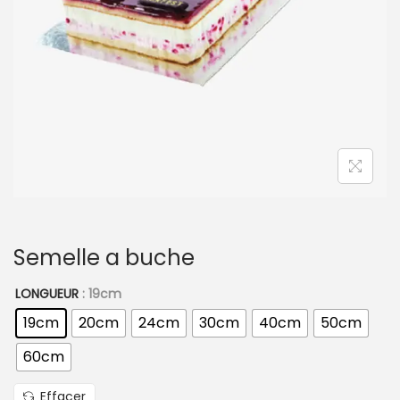
t
i
o
n
Semelle a buche
LONGUEUR
: 19cm
19cm
20cm
24cm
30cm
40cm
50cm
60cm
Effacer