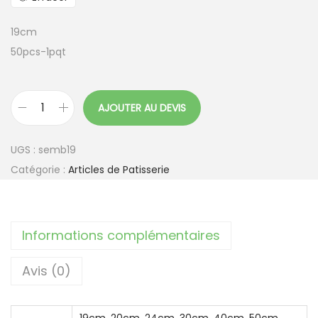
19cm
50pcs-1pqt
AJOUTER AU DEVIS
q
u
UGS :
semb19
a
Catégorie :
Articles de Patisserie
n
t
i
Informations complémentaires
t
é
Avis (0)
d
e
S
19cm
,
20cm
,
24cm
,
30cm
,
40cm
,
50cm
,