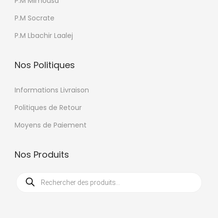
P.M Mimousa
P.M Socrate
P.M Lbachir Laalej
Nos Politiques
Informations Livraison
Politiques de Retour
Moyens de Paiement
Nos Produits
R
e
c
h
e
r
c