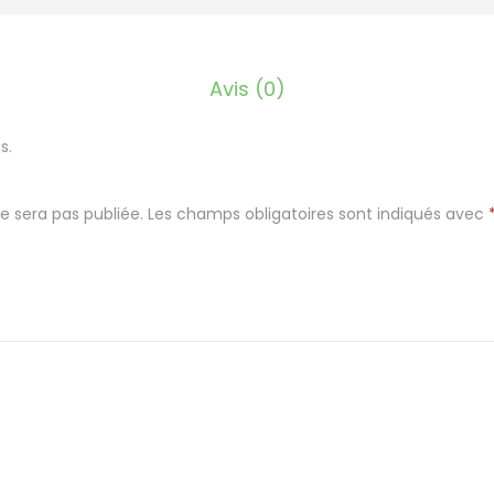
r
e
r
Avis (0)
o
n
s.
d
n
e sera pas publiée.
Les champs obligatoires sont indiqués avec
o
i
r