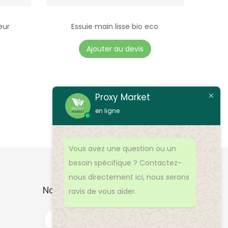
eur
Essuie main lisse bio eco
Ajouter au devis
Proxy Market
en ligne
Vous avez une question ou un
besoin spécifique ? Contactez-
nous directement ici, nous serons
Nos Produits
ravis de vous aider.
R
e
c