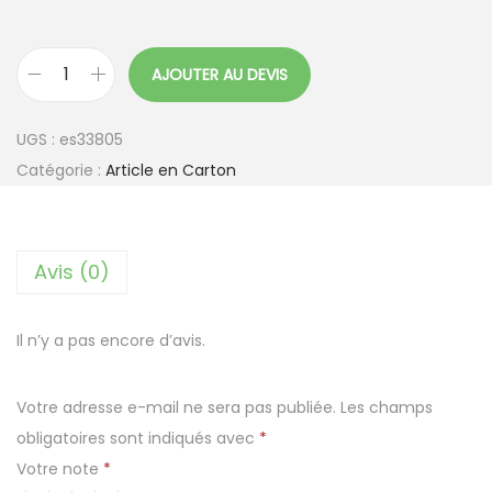
AJOUTER AU DEVIS
q
u
UGS :
es33805
a
Catégorie :
Article en Carton
n
t
i
Avis (0)
t
é
d
Il n’y a pas encore d’avis.
e
T
Votre adresse e-mail ne sera pas publiée.
Les champs
r
obligatoires sont indiqués avec
*
i
Votre note
*
a