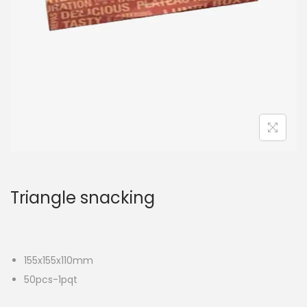
t
i
o
n
Triangle snacking
155x155x110mm
50pcs-1pqt