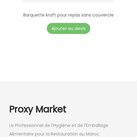
Barquette kraft pour repas sans couvercle
C
Ajouter au devis
e
p
r
o
d
u
i
t
a
Proxy Market
p
l
Le Professionnel de l'Hygiène et de l'Emballage
u
Alimentaire pour la Restauration au Maroc
s