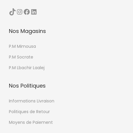
i
TikTok
Instagram
Facebook
LinkedIn
e
u
Nos Magasins
r
s
P.M Mimousa
v
a
P.M Socrate
r
P.M Lbachir Laalej
i
a
Nos Politiques
t
i
Informations Livraison
o
Politiques de Retour
n
Moyens de Paiement
s
.