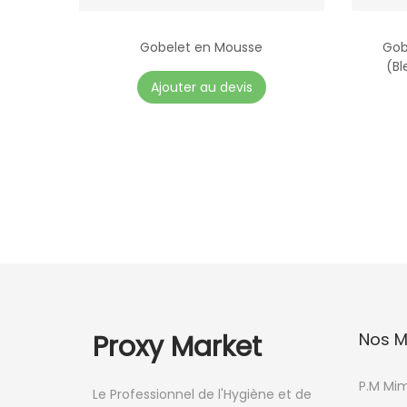
Gobelet en Mousse
Gob
(Bl
C
Ajouter au devis
e
p
r
o
d
u
i
t
a
p
Proxy Market
Nos M
l
u
P.M Mi
Le Professionnel de l'Hygiène et de
s