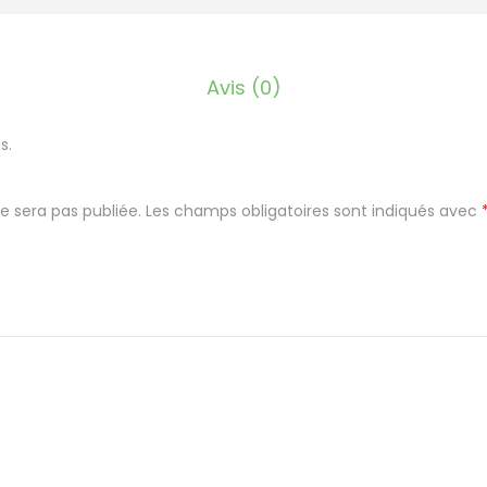
e
m
i
Avis (0)
P
i
s.
e
d
e sera pas publiée.
Les champs obligatoires sont indiqués avec
E
l
e
g
a
n
t