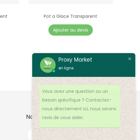
rent
Pot a Glace Transparent
Ajouter au devis
Proxy Market
en ligne
Vous avez une question ou un
besoin spécifique ? Contactez-
nous directement ici, nous serons
Nos Produits
ravis de vous aider.
R
e
c