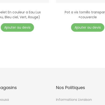
elet En couleur a Eau Lux
Pot a vis tornillo transpa
eu, Bleu ciel, Vert, Rouge)
+couvercle
C
C
Ajouter au devis
Ajouter au devis
e
e
p
p
r
r
o
o
d
d
u
u
i
i
t
t
a
a
agasins
Nos Politiques
p
p
l
l
mousa
Informations Livraison
u
u