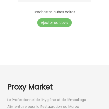
u
r
Brochettes cubes noires
s
Ajouter au devis
v
a
r
i
a
t
i
o
n
Proxy Market
s
.
Le Professionnel de l'Hygiène et de l'Emballage
L
Alimentaire pour la Restauration au Maroc
e