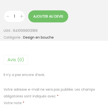
AJOUTER AU DEVIS
q
u
UGS :
8410999013189
a
Catégorie :
Design en bouche
n
t
i
Avis (0)
t
é
d
Il n’y a pas encore d’avis.
e
P
Votre adresse e-mail ne sera pas publiée.
Les champs
o
obligatoires sont indiqués avec
*
t
Votre note
*
e