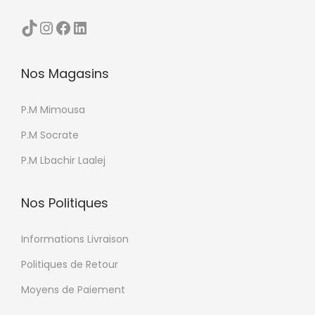
s
TikTok
Instagram
Facebook
LinkedIn
o
p
Nos Magasins
t
i
P.M Mimousa
o
n
P.M Socrate
s
P.M Lbachir Laalej
p
e
Nos Politiques
u
v
Informations Livraison
e
Politiques de Retour
n
t
Moyens de Paiement
ê