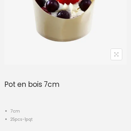
t
i
o
n
Pot en bois 7cm
7cm
25pcs-1pqt