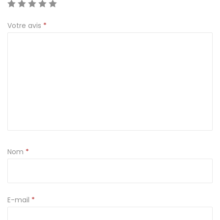
n
Votre avis
*
b
o
i
s
7
c
m
Nom
*
E-mail
*