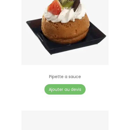
Pipette a sauce
C
Ajouter au devis
e
p
r
o
d