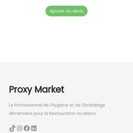
i
Ajouter au devis
s
i
e
s
s
u
r
l
a
Proxy Market
p
a
g
Le Professionnel de l'Hygiène et de l'Emballage
e
Alimentaire pour la Restauration au Maroc
d
TikTok
Instagram
Facebook
LinkedIn
u