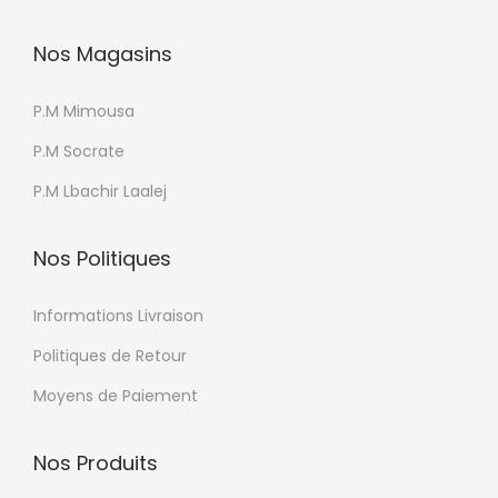
p
r
Nos Magasins
o
d
P.M Mimousa
u
P.M Socrate
i
P.M Lbachir Laalej
t
Nos Politiques
Informations Livraison
Politiques de Retour
Moyens de Paiement
Nos Produits