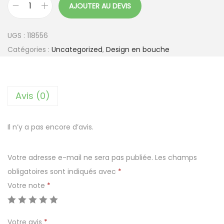
AJOUTER AU DEVIS
q
u
UGS :
118556
a
Catégories :
Uncategorized
,
Design en bouche
n
t
i
Avis (0)
t
é
d
Il n’y a pas encore d’avis.
e
V
Votre adresse e-mail ne sera pas publiée.
Les champs
e
obligatoires sont indiqués avec
*
r
Votre note
*
r
i
Votre avis
*
n