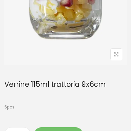
t
i
o
n
Verrine 115ml trattoria 9x6cm
6pcs