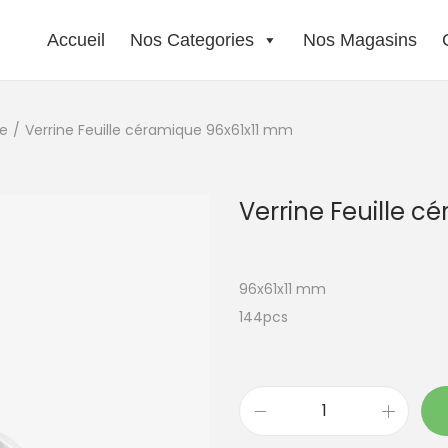
Accueil
Nos Categories
Nos Magasins
he
/
Verrine Feuille céramique 96x61x11 mm
Verrine Feuille 
96x61x11 mm
144pcs
q