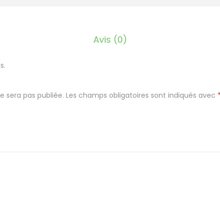
F
e
u
Avis (0)
i
l
s.
l
e
e sera pas publiée.
Les champs obligatoires sont indiqués avec
c
é
r
a
m
i
q
u
e