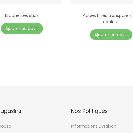
Brochettes stick
Piques billes transparen
couleur
C
Ajouter au devis
e
Ajouter au devis
p
r
o
d
u
i
t
a
p
agasins
Nos Politiques
l
u
mousa
Informations Livraison
s