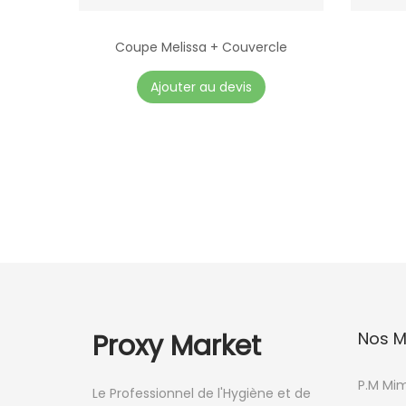
Coupe Melissa + Couvercle
C
Ajouter au devis
e
p
r
o
d
u
i
t
a
p
Proxy Market
Nos M
l
u
P.M Mi
Le Professionnel de l'Hygiène et de
s