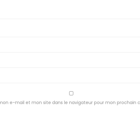
9
6
x
6
1
x
1
1
m
m
mon e-mail et mon site dans le navigateur pour mon prochain