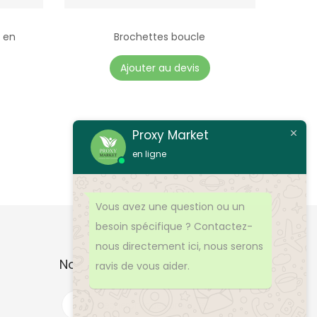
t en
Brochettes boucle
C
Ajouter au devis
e
p
r
Proxy Market
o
en ligne
d
u
i
Vous avez une question ou un
t
besoin spécifique ? Contactez-
a
nous directement ici, nous serons
p
Nos Produits
ravis de vous aider.
l
R
u
e
c
s