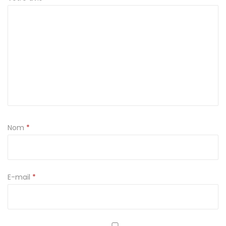
r
o
s
s
e
Nom
*
E-mail
*