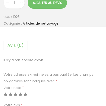
AJOUTER AU DEVIS
q
u
UGS :
1025
a
Catégorie :
Articles de nettoyage
n
t
i
Avis (0)
t
é
d
Il n’y a pas encore d’avis.
e
B
Votre adresse e-mail ne sera pas publiée.
Les champs
a
obligatoires sont indiqués avec
*
l
Votre note
*
a
i
Votre avis
*
b