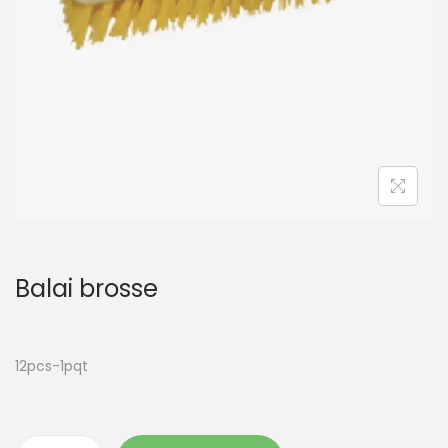
t
i
o
n
Balai brosse
12pcs-1pqt