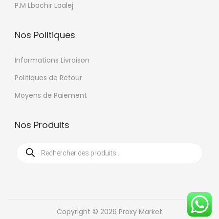
P.M Lbachir Laalej
Nos Politiques
Informations Livraison
Politiques de Retour
Moyens de Paiement
Nos Produits
R
e
c
h
e
r
c
h
e
d
Copyright © 2026 Proxy Market
e