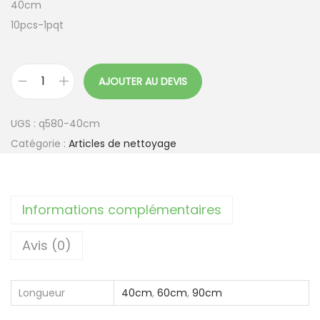
40cm
10pcs-1pqt
AJOUTER AU DEVIS
q
u
UGS :
q580-40cm
a
Catégorie :
Articles de nettoyage
n
t
i
Informations complémentaires
t
é
Avis (0)
d
e
B
Longueur
40cm
,
60cm
,
90cm
a