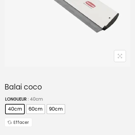
t
i
o
n
Balai coco
LONGUEUR
: 40cm
40cm
60cm
90cm
Effacer