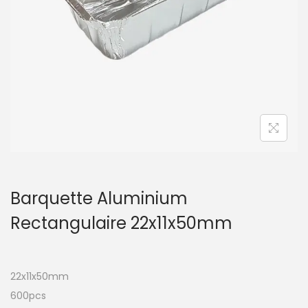
t
i
o
n
Barquette Aluminium
Rectangulaire 22x11x50mm
22x11x50mm
600pcs