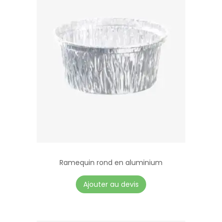
1
x
5
0
m
m
Ramequin rond en aluminium
C
Ajouter au devis
e
p
r