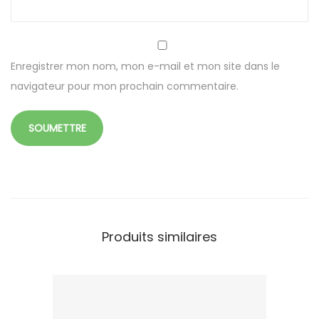
e
c
t
a
Enregistrer mon nom, mon e-mail et mon site dans le
n
navigateur pour mon prochain commentaire.
g
u
l
a
i
r
e
Produits similaires
2
2
x
1