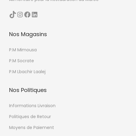
d
TikTok
Instagram
Facebook
LinkedIn
u
p
r
Nos Magasins
o
d
P.M Mimousa
u
P.M Socrate
i
P.M Lbachir Laalej
t
Nos Politiques
Informations Livraison
Politiques de Retour
Moyens de Paiement