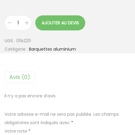
AJOUTER AU DEVIS
q
u
UGS :
011s2211
a
Catégorie :
Barquettes aluminium
n
t
i
Avis (0)
t
é
d
Il n’y a pas encore d’avis.
e
B
Votre adresse e-mail ne sera pas publiée.
Les champs
a
obligatoires sont indiqués avec
*
r
Votre note
*