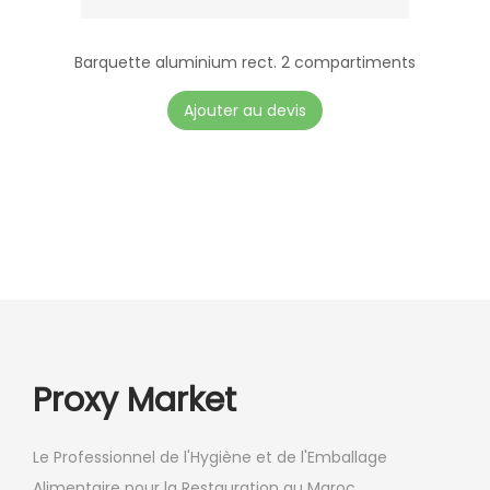
h
o
Barquette aluminium rect. 2 compartiments
i
Ajouter au devis
s
i
e
s
s
u
r
l
a
Proxy Market
p
a
g
Le Professionnel de l'Hygiène et de l'Emballage
e
Alimentaire pour la Restauration au Maroc