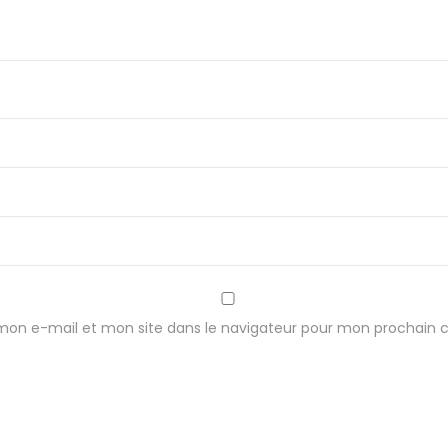
1
4
x
3
c
m
mon e-mail et mon site dans le navigateur pour mon prochain