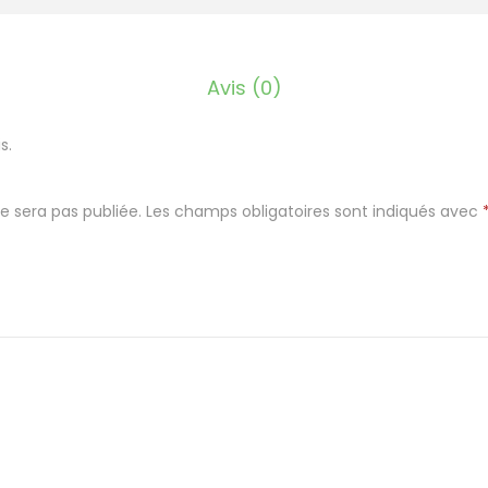
t
e
A
Avis (0)
l
u
s.
m
i
e sera pas publiée.
Les champs obligatoires sont indiqués avec
n
i
u
m
R
o
n
d
e