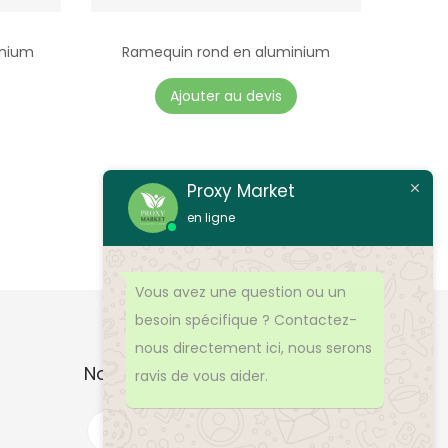
inium
Ramequin rond en aluminium
Ajouter au devis
Proxy Market
en ligne
Vous avez une question ou un
besoin spécifique ? Contactez-
nous directement ici, nous serons
Nos Produits
ravis de vous aider.
R
e
c