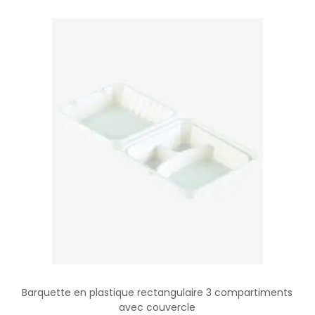
u
v
e
r
c
l
e
Barquette en plastique rectangulaire 3 compartiments
avec couvercle