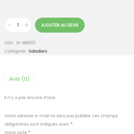
AJOUTER AU DEVIS
q
u
UGS :
W-BB1001
a
Catégorie :
Saladiers
n
t
i
Avis (0)
t
é
d
Il n’y a pas encore d’avis.
e
B
Votre adresse e-mail ne sera pas publiée.
Les champs
a
obligatoires sont indiqués avec
*
r
Votre note
*