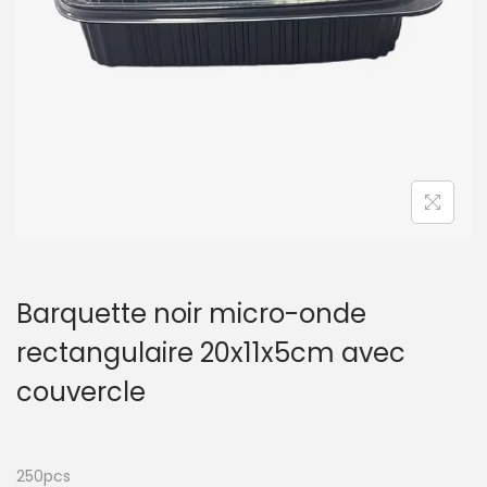
t
i
o
n
Barquette noir micro-onde
rectangulaire 20x11x5cm avec
couvercle
250pcs