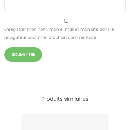
o
n
d
e
Enregistrer mon nom, mon e-mail et mon site dans le
r
navigateur pour mon prochain commentaire.
e
c
t
a
n
g
u
Produits similaires
l
a
i
r