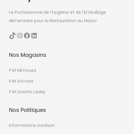
l
Le Professionnel de l'Hygiène et de l'Emballage
u
Alimentaire pour la Restauration au Maroc
s
i
TikTok
Instagram
Facebook
LinkedIn
e
u
Nos Magasins
r
s
P.M Mimousa
v
a
P.M Socrate
r
P.M Lbachir Laalej
i
a
Nos Politiques
t
i
Informations Livraison
o