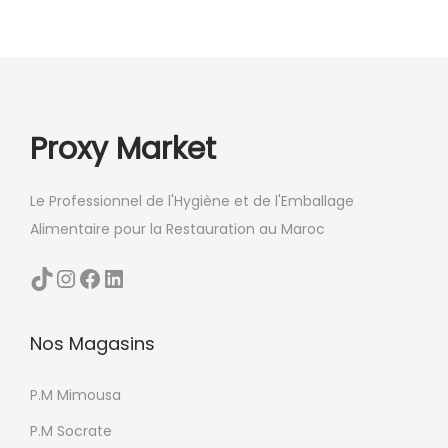
e
d
u
u
u
r
v
i
l
e
t
a
n
a
Proxy Market
p
t
p
a
ê
l
g
t
Le Professionnel de l'Hygiène et de l'Emballage
u
e
r
Alimentaire pour la Restauration au Maroc
s
d
e
i
TikTok
Instagram
Facebook
LinkedIn
u
c
e
p
h
u
r
o
Nos Magasins
r
o
i
s
d
P.M Mimousa
s
v
u
i
a
P.M Socrate
i