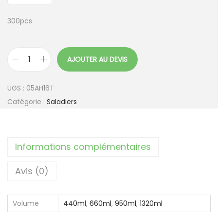
300pcs
AJOUTER AU DEVIS
q
u
UGS :
05AH16T
a
Catégorie :
Saladiers
n
t
i
Informations complémentaires
t
é
Avis (0)
d
e
B
Volume
440ml
,
660ml
,
950ml
,
1320ml
a