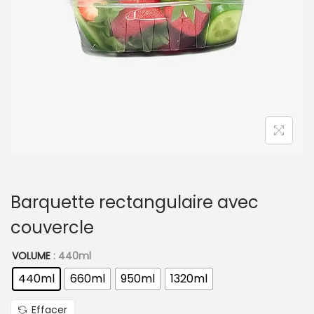
t
i
o
n
Barquette rectangulaire avec
couvercle
VOLUME
: 440ml
440ml
660ml
950ml
1320ml
Effacer