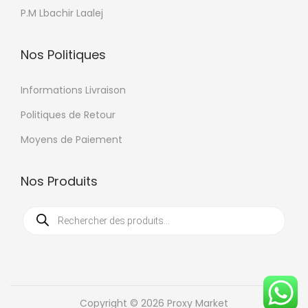
e
r
P.M Lbachir Laalej
t
s
i
s
a
Nos Politiques
u
t
r
i
Informations Livraison
l
o
Politiques de Retour
a
n
p
Moyens de Paiement
s
a
.
g
Nos Produits
L
e
e
R
d
s
e
c
u
o
h
e
p
p
r
c
r
t
h
e
o
i
d
Copyright © 2026 Proxy Market
e