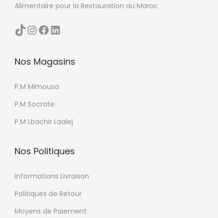
Alimentaire pour la Restauration au Maroc
s
i
TikTok
Instagram
Facebook
LinkedIn
e
u
Nos Magasins
r
s
P.M Mimousa
v
a
P.M Socrate
r
P.M Lbachir Laalej
i
a
Nos Politiques
t
i
Informations Livraison
o
Politiques de Retour
n
Moyens de Paiement
s