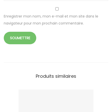
e
5
0
Enregistrer mon nom, mon e-mail et mon site dans le
0
navigateur pour mon prochain commentaire.
m
m
a
v
e
c
c
Produits similaires
o
u
v
e
r