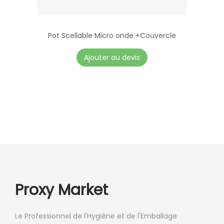
Pot Scellable Micro onde +Couvercle
C
Ajouter au devis
e
p
r
o
d
u
i
t
a
Proxy Market
p
l
Le Professionnel de l'Hygiène et de l'Emballage
u