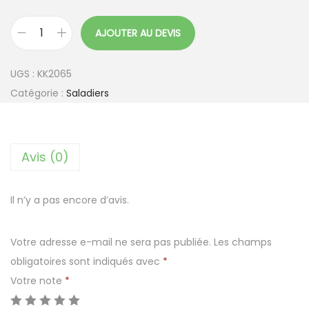
AJOUTER AU DEVIS
q
u
UGS :
KK2065
a
Catégorie :
Saladiers
n
t
i
Avis (0)
t
é
d
Il n’y a pas encore d’avis.
e
R
Votre adresse e-mail ne sera pas publiée.
Les champs
o
obligatoires sont indiqués avec
*
n
Votre note
*
d