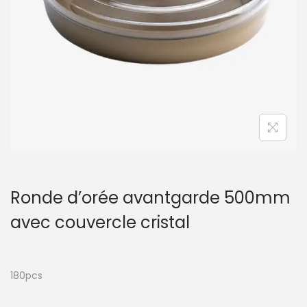
t
i
o
n
Ronde d’orée avantgarde 500mm
avec couvercle cristal
180pcs