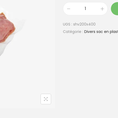
q
u
UGS :
shv200x400
a
Catégorie :
Divers sac en plas
n
t
i
t
é
d
e
S
a
c
h
e