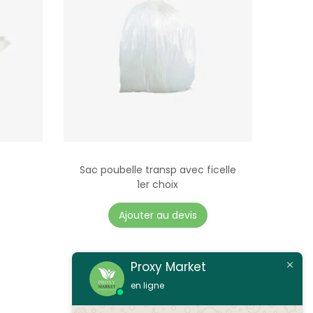
Sac poubelle transp avec ficelle
1er choix
C
Ajouter au devis
e
p
r
Proxy Market
o
en ligne
d