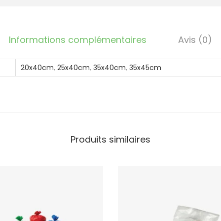
t
s
o
Informations complémentaires
Avis (0)
u
s
20x40cm
,
25x40cm
,
35x40cm
,
35x45cm
-
v
i
d
e
Produits similaires