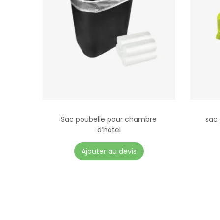
Sac poubelle pour chambre
sac 
d’hotel
C
Ajouter au devis
e
p
r
o
d