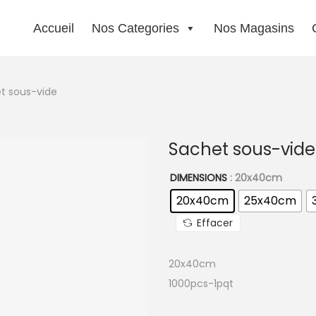
Accueil
Nos Categories
Nos Magasins
t sous-vide
Sachet sous-vide
DIMENSIONS
: 20x40cm
20x40cm
25x40cm
Effacer
20x40cm
1000pcs-1pqt