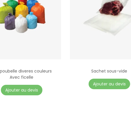
poubelle diveres couleurs
Sachet sous-vide
Avec ficelle
C
Ajouter au devis
e
Ajouter au devis
p
r
o
d
u