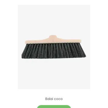
Balai coco
C