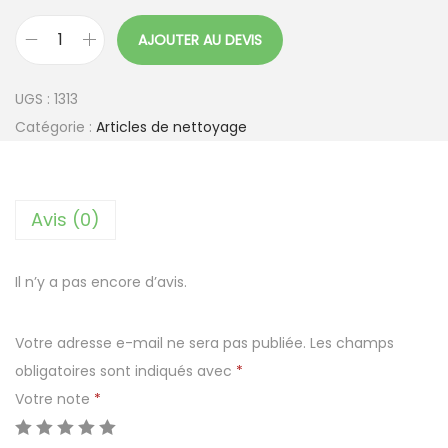
AJOUTER AU DEVIS
q
u
UGS :
1313
a
Catégorie :
Articles de nettoyage
n
t
i
Avis (0)
t
é
d
Il n’y a pas encore d’avis.
e
S
Votre adresse e-mail ne sera pas publiée.
Les champs
e
obligatoires sont indiqués avec
*
a
Votre note
*
u
d