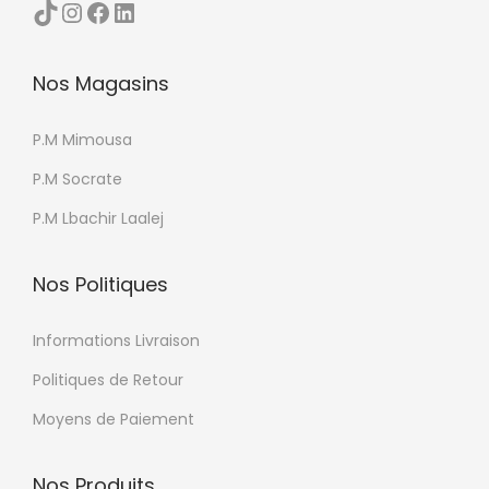
TikTok
Instagram
Facebook
LinkedIn
o
p
Nos Magasins
t
i
P.M Mimousa
o
n
P.M Socrate
s
P.M Lbachir Laalej
p
e
Nos Politiques
u
v
Informations Livraison
e
Politiques de Retour
n
t
Moyens de Paiement
ê
t
Nos Produits