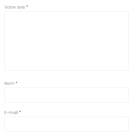
Votre avis
*
'
e
a
u
Nom
*
E-mail
*