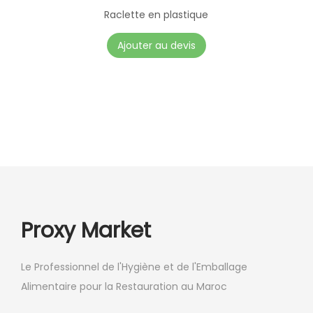
r
Raclette en plastique
s
Ajouter au devis
v
a
r
i
a
t
i
o
n
Proxy Market
s
.
Le Professionnel de l'Hygiène et de l'Emballage
L
Alimentaire pour la Restauration au Maroc
e
s